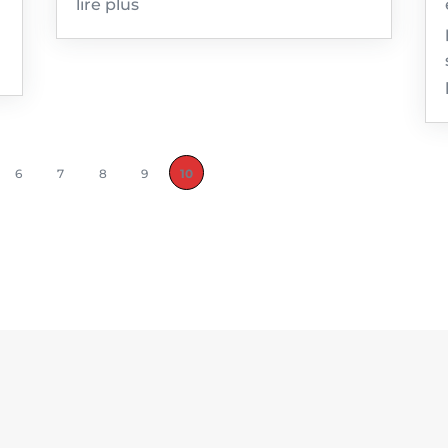
lire plus
6
7
8
9
10