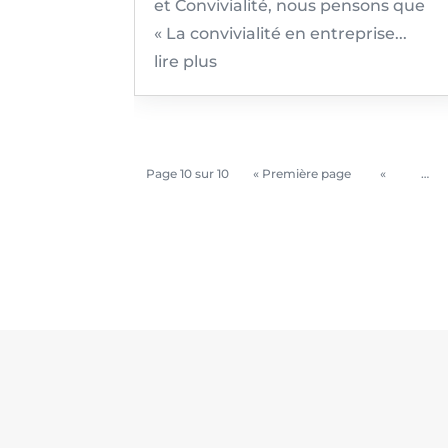
et Convivialité, nous pensons que
« La convivialité en entreprise...
lire plus
Page 10 sur 10
« Première page
«
…