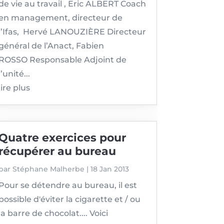
de vie au travail , Eric ALBERT Coach
en management, directeur de
l’Ifas, Hervé LANOUZIÈRE Directeur
général de l’Anact, Fabien
ROSSO Responsable Adjoint de
l’unité...
lire plus
Quatre exercices pour
récupérer au bureau
par
Stéphane Malherbe
|
18 Jan 2013
Pour se détendre au bureau, il est
possible d'éviter la cigarette et / ou
la barre de chocolat.... Voici