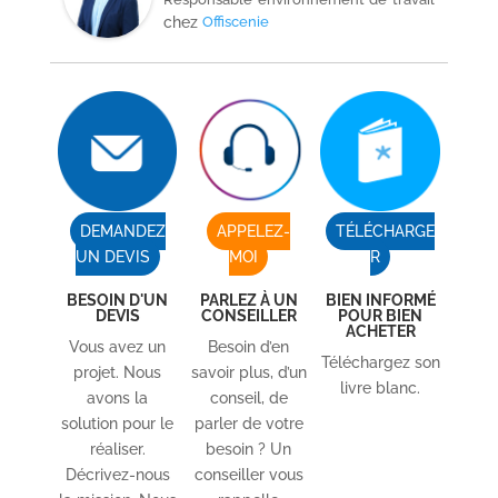
chez
Offiscenie
DEMANDEZ
APPELEZ-
TÉLÉCHARGE
UN DEVIS
MOI
R
BESOIN D'UN
PARLEZ À UN
BIEN INFORMÉ
DEVIS
CONSEILLER
POUR BIEN
ACHETER
Vous avez un
Besoin d’en
Téléchargez son
projet. Nous
savoir plus, d’un
livre blanc.
avons la
conseil, de
solution pour le
parler de votre
réaliser.
besoin ? Un
Décrivez-nous
conseiller vous