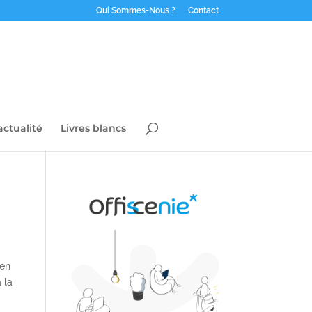
Qui Sommes-Nous ?
Contact
actualité
Livres blancs
ien
 la