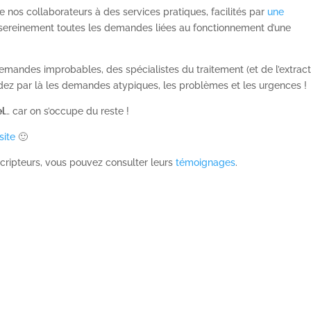
de nos collaborateurs à des services pratiques, facilités par
une
sereinement toutes les demandes liées au fonctionnement d’une
ndes improbables, des spécialistes du traitement (et de l’extract
ndez par là les demandes atypiques, les problèmes et les urgences !
el
… car on s’occupe du reste !
site
🙂
scripteurs, vous pouvez consulter leurs
témoignages
.