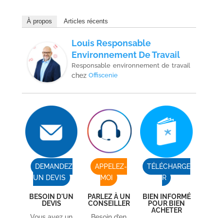
À propos
Articles récents
Louis Responsable
Environnement De Travail
Responsable environnement de travail
chez
Offiscenie
DEMANDEZ
APPELEZ-
TÉLÉCHARGE
UN DEVIS
MOI
R
BESOIN D'UN
PARLEZ À UN
BIEN INFORMÉ
DEVIS
CONSEILLER
POUR BIEN
ACHETER
Vous avez un
Besoin d’en