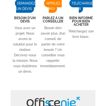
DEMANDEZ
APPELEZ-
TÉLÉCHARGE
UN DEVIS
MOI
R
BESOIN D'UN
PARLEZ À UN
BIEN INFORMÉ
DEVIS
CONSEILLER
POUR BIEN
ACHETER
Vous avez un
Besoin d’en
Téléchargez son
projet. Nous
savoir plus, d’un
livre blanc.
avons la
conseil, de
solution pour le
parler de votre
réaliser.
besoin ? Un
Décrivez-nous
conseiller vous
la mission. Nous
rappelle
vous établirons
immédiatement.
un devis.