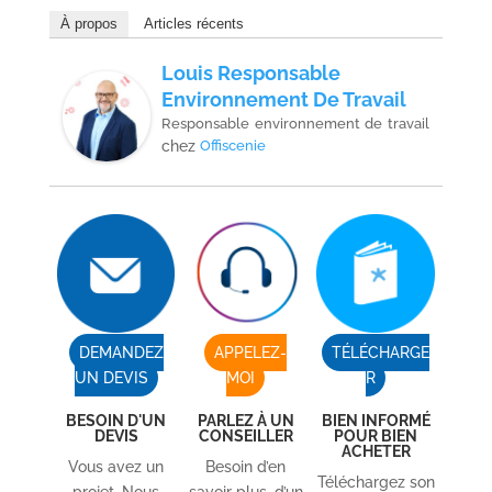
À propos
Articles récents
Louis Responsable
Environnement De Travail
Responsable environnement de travail
chez
Offiscenie
DEMANDEZ
APPELEZ-
TÉLÉCHARGE
UN DEVIS
MOI
R
BESOIN D'UN
PARLEZ À UN
BIEN INFORMÉ
DEVIS
CONSEILLER
POUR BIEN
ACHETER
Vous avez un
Besoin d’en
Téléchargez son
projet. Nous
savoir plus, d’un