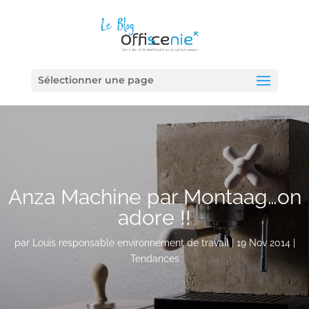
Sélectionner une page
Anza Machine par Montaag…on
adore !!
par
Louis responsable environnement de travail
|
19 Nov 2014
|
Tendances