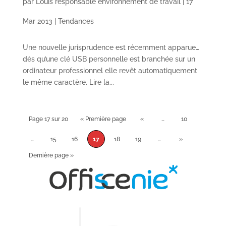
par
Louis responsable environnement de travail
|
17
Mar 2013
|
Tendances
Une nouvelle jurisprudence est récemment apparue…
dès qu’une clé USB personnelle est branchée sur un
ordinateur professionnel elle revêt automatiquement
le même caractère. Lire la...
Page 17 sur 20
« Première page
«
…
10
…
15
16
17
18
19
…
»
Dernière page »