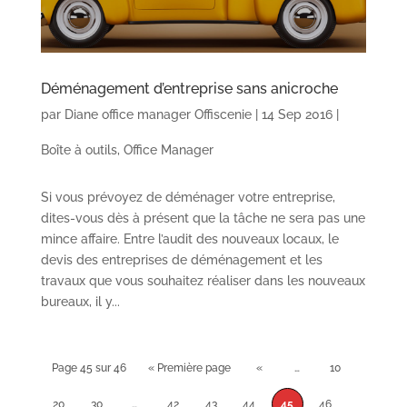
Déménagement d’entreprise sans anicroche
par
Diane office manager Offiscenie
|
14 Sep 2016
|
Boîte à outils
,
Office Manager
Si vous prévoyez de déménager votre entreprise,
dites-vous dès à présent que la tâche ne sera pas une
mince affaire. Entre l’audit des nouveaux locaux, le
devis des entreprises de déménagement et les
travaux que vous souhaitez réaliser dans les nouveaux
bureaux, il y...
Page 45 sur 46
« Première page
«
…
10
20
30
…
42
43
44
45
46