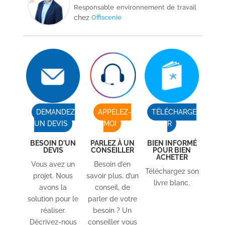
Responsable environnement de travail
chez
Offiscenie
DEMANDEZ
APPELEZ-
TÉLÉCHARGE
UN DEVIS
MOI
R
BESOIN D'UN
PARLEZ À UN
BIEN INFORMÉ
DEVIS
CONSEILLER
POUR BIEN
ACHETER
Vous avez un
Besoin d’en
Téléchargez son
projet. Nous
savoir plus, d’un
livre blanc.
avons la
conseil, de
solution pour le
parler de votre
réaliser.
besoin ? Un
Décrivez-nous
conseiller vous