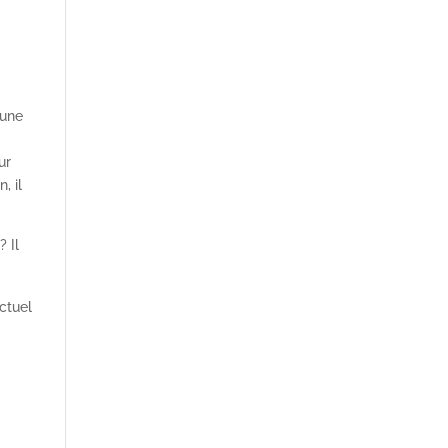
 une
ur
, il
 Il
actuel