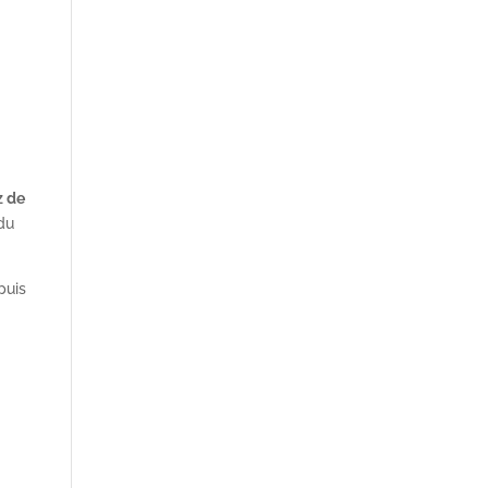
z de
 du
puis