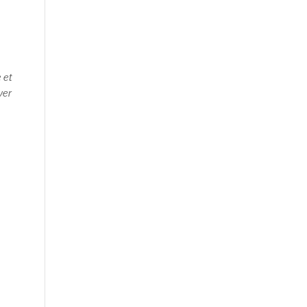
e et
ver