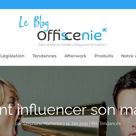
Législation
Tendances
Afterwork
Produits
Notre 
 influencer son m
par
Stéphane Malherbe
|
15 Jan 2021
|
RH
,
Tendances