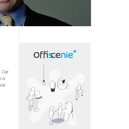
. Car
e à
rai