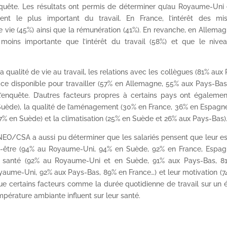
enquête. Les résultats ont permis de déterminer qu’au Royaume-Uni 
ent le plus important du travail. En France, l’intérêt des mis
e vie (45%) ainsi que la rémunération (41%). En revanche, en Allemag
moins importante que l’intérêt du travail (58%) et que le nive
 qualité de vie au travail, les relations avec les collègues (81% aux
ace disponible pour travailler (57% en Allemagne, 55% aux Pays-Bas
 l’enquête. D’autres facteurs propres à certains pays ont égalemen
uède), la qualité de l’aménagement (30% en France, 36% en Espagne…
7% en Suède) et la climatisation (25% en Suède et 26% aux Pays-Bas)
INEO/CSA a aussi pu déterminer que les salariés pensent que leur e
en-être (94% au Royaume-Uni, 94% en Suède, 92% en France, Espag
e santé (92% au Royaume-Uni et en Suède, 91% aux Pays-Bas, 8
Royaume-Uni, 92% aux Pays-Bas, 89% en France…) et leur motivation (
e certains facteurs comme la durée quotidienne de travail sur un 
pérature ambiante influent sur leur santé.