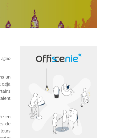
e 2500
ans un
 déjà
rtains
taient
ée en
les de
leurs