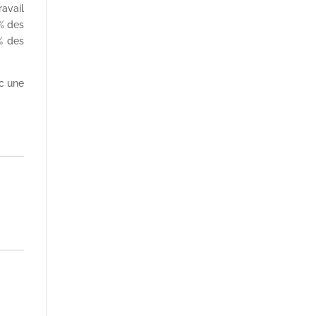
avail
8% des
1% des
ec une