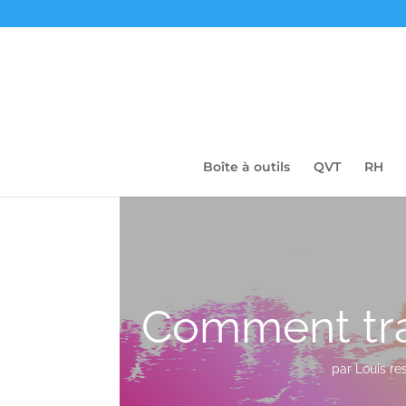
Boîte à outils
QVT
RH
Comment trav
par
Louis re