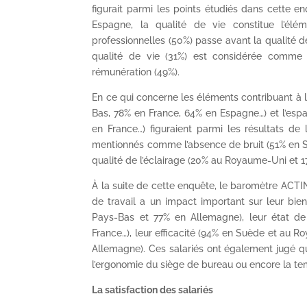
figurait parmi les points étudiés dans cette 
Espagne, la qualité de vie constitue l’élém
professionnelles (50%) passe avant la qualité d
qualité de vie (31%) est considérée comme 
rémunération (49%).
En ce qui concerne les éléments contribuant à la
Bas, 78% en France, 64% en Espagne…) et l’esp
en France…) figuraient parmi les résultats de
mentionnés comme l’absence de bruit (51% en S
qualité de l’éclairage (20% au Royaume-Uni et 1
À la suite de cette enquête, le baromètre ACT
de travail a un impact important sur leur bi
Pays-Bas et 77% en Allemagne), leur état d
France…), leur efficacité (94% en Suède et au 
Allemagne). Ces salariés ont également jugé qu
l’ergonomie du siège de bureau ou encore la tem
La satisfaction des salariés