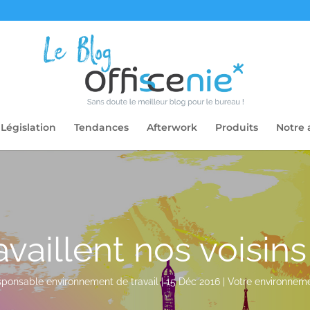
Législation
Tendances
Afterwork
Produits
Notre 
aillent nos voisin
sponsable environnement de travail
|
15 Déc 2016
|
Votre environneme