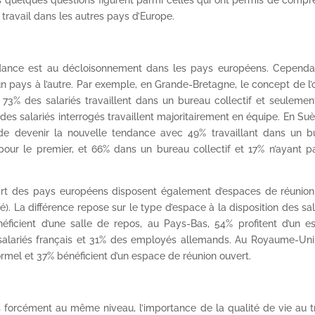
Ces quelques questions figurent parmi celles qui ont permis de comp
ravail dans les autres pays d’Europe.
dance est au décloisonnement dans les pays européens. Cependan
n pays à l’autre. Par exemple, en Grande-Bretagne, le concept de l
 73% des salariés travaillent dans un bureau collectif et seuleme
 des salariés interrogés travaillent majoritairement en équipe. En Su
de devenir la nouvelle tendance avec 49% travaillant dans un b
 pour le premier, et 66% dans un bureau collectif et 17% n’ayant 
upart des pays européens disposent également d’espaces de réunion 
é). La différence repose sur le type d’espace à la disposition des sal
ficient d’une salle de repos, au Pays-Bas, 54% profitent d’un e
 salariés français et 31% des employés allemands. Au Royaume-Uni
rmel et 37% bénéficient d’un espace de réunion ouvert.
as forcément au même niveau, l’importance de la qualité de vie au t