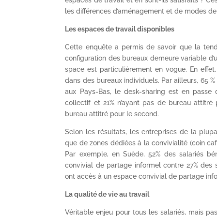
espaces de travail et en sont-ils satisfaits ? 
les différences d’aménagement et de modes de t
Les espaces de travail disponibles
Cette enquête a permis de savoir que la ten
configuration des bureaux demeure variable d’u
space est particulièrement en vogue. En effet,
dans des bureaux individuels. Par ailleurs, 65 %
aux Pays-Bas, le desk-sharing est en passe 
collectif et 21% n’ayant pas de bureau attitré
bureau attitré pour le second.
Selon les résultats, les entreprises de la pl
que de zones dédiées à la convivialité (coin caf
Par exemple, en Suède, 52% des salariés béné
convivial de partage informel contre 27% des
ont accès à un espace convivial de partage info
La qualité de vie au travail
Véritable enjeu pour tous les salariés, mais p