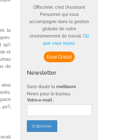
rendre
Offiscénie, c’est l’Assistant
Personnel qui vous
accompagne dans la gestion
globale de votre
t, la
environnement de travail.
Où
’open-
que vous soyez.
nt 19%
ède et
Essai Gratuit
ureau
pas de
Newsletter
ainsi
Sans doute la
meilleure
ariés.
News pour le bureau.
space
Votre e-mail :
, 40%
ravail