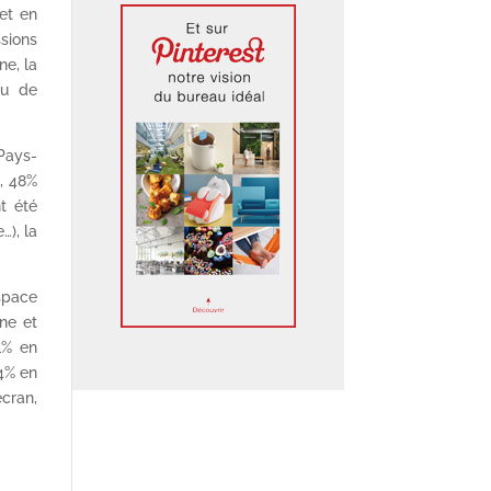
et en
sions
ne, la
au de
 Pays-
, 48%
t été
), la
.
space
ne et
1% en
74% en
écran,