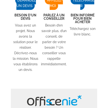
DEMANDEZ
APPELEZ-
TÉLÉCHARGE
UN DEVIS
MOI
R
BESOIN D'UN
PARLEZ À UN
BIEN INFORMÉ
DEVIS
CONSEILLER
POUR BIEN
ACHETER
Vous avez un
Besoin d’en
Téléchargez son
projet. Nous
savoir plus, d’un
livre blanc.
avons la
conseil, de
solution pour le
parler de votre
réaliser.
besoin ? Un
Décrivez-nous
conseiller vous
la mission. Nous
rappelle
vous établirons
immédiatement.
un devis.