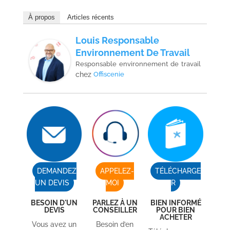
À propos
Articles récents
Louis Responsable
Environnement De Travail
Responsable environnement de travail
chez
Offiscenie
DEMANDEZ
APPELEZ-
TÉLÉCHARGE
UN DEVIS
MOI
R
BESOIN D'UN
PARLEZ À UN
BIEN INFORMÉ
DEVIS
CONSEILLER
POUR BIEN
ACHETER
Vous avez un
Besoin d’en