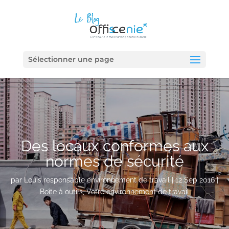
Sélectionner une page
Des locaux conformes aux
normes de sécurité
par
Louis responsable environnement de travail
|
12 Sep 2016
|
Boîte à outils
,
Votre environnement de travail