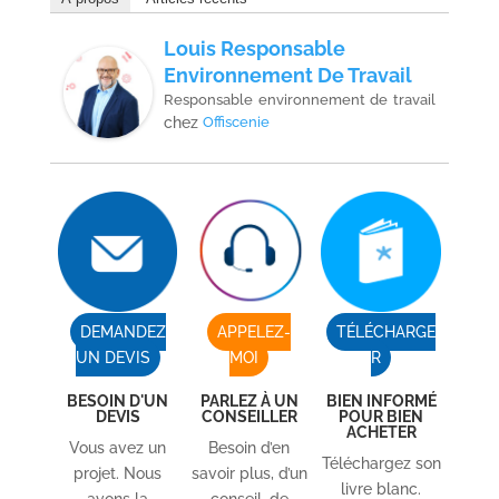
Louis Responsable
Environnement De Travail
Responsable environnement de travail
chez
Offiscenie
DEMANDEZ
APPELEZ-
TÉLÉCHARGE
UN DEVIS
MOI
R
BESOIN D'UN
PARLEZ À UN
BIEN INFORMÉ
DEVIS
CONSEILLER
POUR BIEN
ACHETER
Vous avez un
Besoin d’en
Téléchargez son
projet. Nous
savoir plus, d’un
livre blanc.
avons la
conseil, de