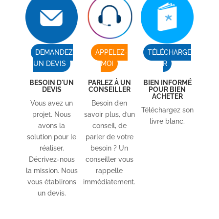
DEMANDEZ
APPELEZ-
TÉLÉCHARGE
UN DEVIS
MOI
R
BESOIN D'UN
PARLEZ À UN
BIEN INFORMÉ
DEVIS
CONSEILLER
POUR BIEN
ACHETER
Vous avez un
Besoin d’en
Téléchargez son
projet. Nous
savoir plus, d’un
livre blanc.
avons la
conseil, de
solution pour le
parler de votre
réaliser.
besoin ? Un
Décrivez-nous
conseiller vous
la mission. Nous
rappelle
vous établirons
immédiatement.
un devis.