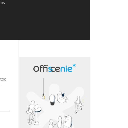
ces
“too
-