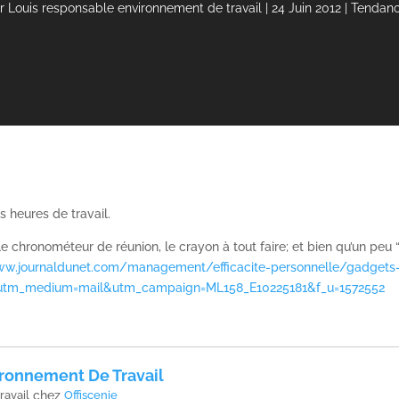
ar
Louis responsable environnement de travail
|
24 Juin 2012
|
Tendan
 heures de travail.
e chronométeur de réunion, le crayon à tout faire; et bien qu’un peu 
ww.journaldunet.com/management/efficacite-personnelle/gadgets
&utm_medium=mail&utm_campaign=ML158_E10225181&f_u=1572552
ronnement De Travail
ravail
chez
Offiscenie