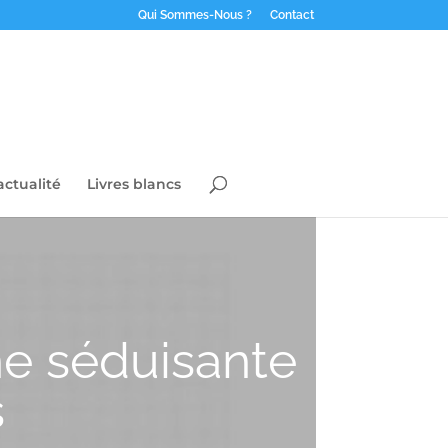
Qui Sommes-Nous ?
Contact
actualité
Livres blancs
e séduisante
s