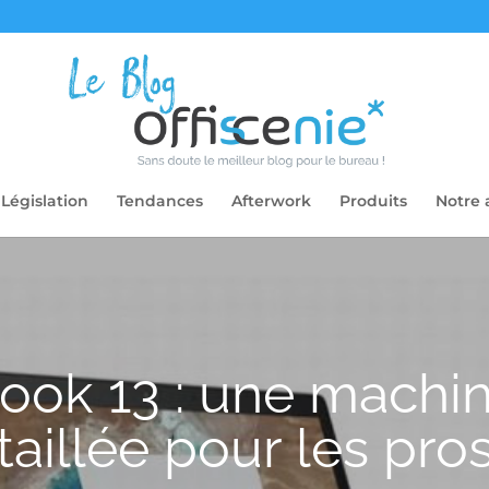
Législation
Tendances
Afterwork
Produits
Notre 
ok 13 : une machin
taillée pour les pro