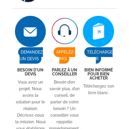
DEMANDEZ
APPELEZ-
TÉLÉCHARGE
UN DEVIS
MOI
R
BESOIN D'UN
PARLEZ À UN
BIEN INFORMÉ
DEVIS
CONSEILLER
POUR BIEN
ACHETER
Vous avez un
Besoin d’en
Téléchargez son
projet. Nous
savoir plus, d’un
livre blanc.
avons la
conseil, de
solution pour le
parler de votre
réaliser.
besoin ? Un
Décrivez-nous
conseiller vous
la mission. Nous
rappelle
vous établirons
immédiatement.