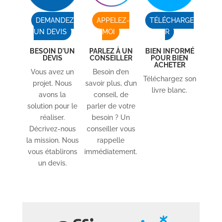
DEMANDEZ
APPELEZ-
TÉLÉCHARGE
UN DEVIS
MOI
R
BESOIN D'UN
PARLEZ À UN
BIEN INFORMÉ
DEVIS
CONSEILLER
POUR BIEN
ACHETER
Vous avez un
Besoin d’en
Téléchargez son
projet. Nous
savoir plus, d’un
livre blanc.
avons la
conseil, de
solution pour le
parler de votre
réaliser.
besoin ? Un
Décrivez-nous
conseiller vous
la mission. Nous
rappelle
vous établirons
immédiatement.
un devis.