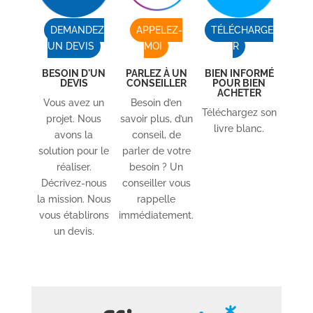
DEMANDEZ
APPELEZ-
TÉLÉCHARGE
UN DEVIS
MOI
R
BESOIN D'UN
PARLEZ À UN
BIEN INFORMÉ
DEVIS
CONSEILLER
POUR BIEN
ACHETER
Vous avez un
Besoin d’en
Téléchargez son
projet. Nous
savoir plus, d’un
livre blanc.
avons la
conseil, de
solution pour le
parler de votre
réaliser.
besoin ? Un
Décrivez-nous
conseiller vous
la mission. Nous
rappelle
vous établirons
immédiatement.
un devis.