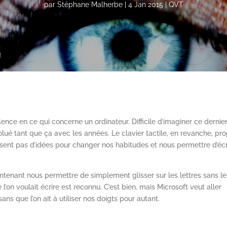
par
Stéphane Malherbe
|
4 Jan 2015
|
QVT
lence en ce qui concerne un ordinateur. Difficile d’imaginer ce dernie
volué tant que ça avec les années. Le clavier tactile, en revanche, pr
ssent pas d’idées pour changer nos habitudes et nous permettre d’écr
aintenant nous permettre de simplement glisser sur les lettres sans le
l’on voulait écrire est reconnu. C’est bien, mais Microsoft veut aller
ans que l’on ait à utiliser nos doigts pour autant.