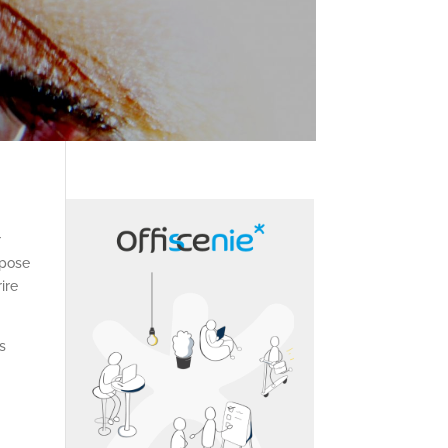
r
opose
ire
s