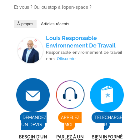
Et vous ? Oui ou stop à l’open-space ?
À propos
Articles récents
Louis Responsable
Environnement De Travail
Responsable environnement de travail
chez
Offiscenie
DEMANDEZ
APPELEZ-
TÉLÉCHARGE
UN DEVIS
MOI
R
BESOIN D'UN
PARLEZ À UN
BIEN INFORMÉ