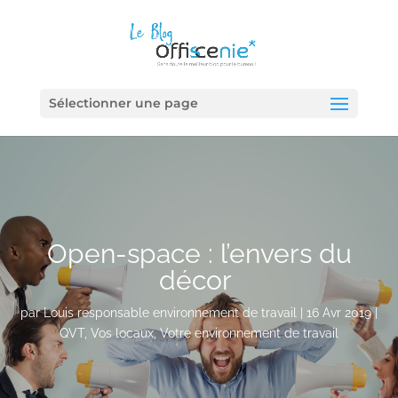
Sélectionner une page
Open-space : l’envers du
décor
par
Louis responsable environnement de travail
|
16 Avr 2019
|
QVT
,
Vos locaux
,
Votre environnement de travail