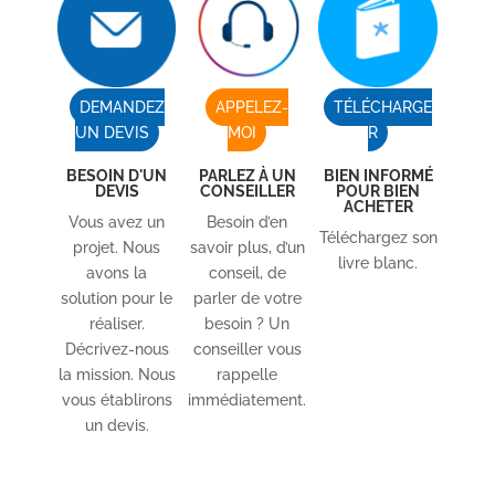
DEMANDEZ
APPELEZ-
TÉLÉCHARGE
UN DEVIS
MOI
R
BESOIN D'UN
PARLEZ À UN
BIEN INFORMÉ
DEVIS
CONSEILLER
POUR BIEN
ACHETER
Vous avez un
Besoin d’en
Téléchargez son
projet. Nous
savoir plus, d’un
livre blanc.
avons la
conseil, de
solution pour le
parler de votre
réaliser.
besoin ? Un
Décrivez-nous
conseiller vous
la mission. Nous
rappelle
vous établirons
immédiatement.
un devis.