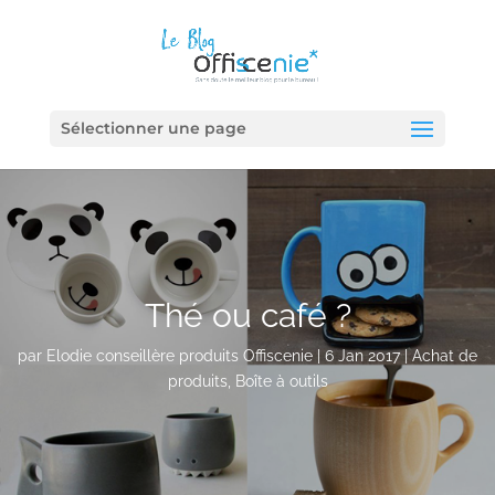
Sélectionner une page
Thé ou café ?
par
Elodie conseillère produits Offiscenie
|
6 Jan 2017
|
Achat de
produits
,
Boîte à outils