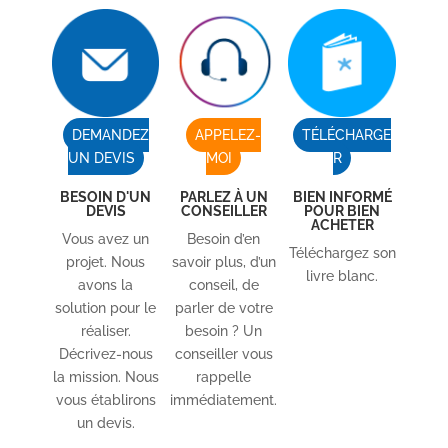
DEMANDEZ
APPELEZ-
TÉLÉCHARGE
UN DEVIS
MOI
R
BESOIN D'UN
PARLEZ À UN
BIEN INFORMÉ
DEVIS
CONSEILLER
POUR BIEN
ACHETER
Vous avez un
Besoin d’en
Téléchargez son
projet. Nous
savoir plus, d’un
livre blanc.
avons la
conseil, de
solution pour le
parler de votre
réaliser.
besoin ? Un
Décrivez-nous
conseiller vous
la mission. Nous
rappelle
vous établirons
immédiatement.
un devis.