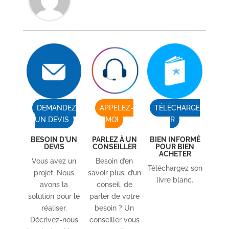
DEMANDEZ
APPELEZ-
TÉLÉCHARGE
UN DEVIS
MOI
R
BESOIN D'UN
PARLEZ À UN
BIEN INFORMÉ
DEVIS
CONSEILLER
POUR BIEN
ACHETER
Vous avez un
Besoin d’en
Téléchargez son
projet. Nous
savoir plus, d’un
livre blanc.
avons la
conseil, de
solution pour le
parler de votre
réaliser.
besoin ? Un
Décrivez-nous
conseiller vous