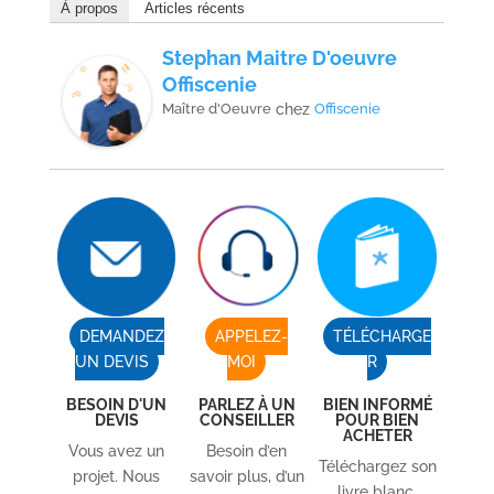
À propos
Articles récents
Stephan Maitre D'oeuvre
Offiscenie
Maître d'Oeuvre
chez
Offiscenie
DEMANDEZ
APPELEZ-
TÉLÉCHARGE
UN DEVIS
MOI
R
BESOIN D'UN
PARLEZ À UN
BIEN INFORMÉ
DEVIS
CONSEILLER
POUR BIEN
ACHETER
Vous avez un
Besoin d’en
Téléchargez son
projet. Nous
savoir plus, d’un
livre blanc.