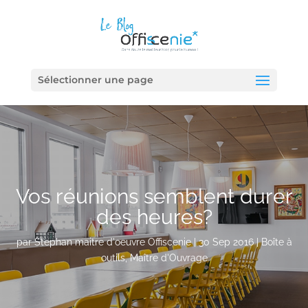
Sélectionner une page
Vos réunions semblent durer
des heures?
par
Stephan maitre d'oeuvre Offiscenie
|
30 Sep 2016
|
Boîte à
outils
,
Maître d'Ouvrage