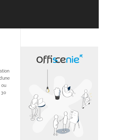
ation
d’une
s ou
 30