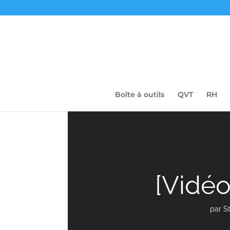
Boîte à outils
QVT
RH
[Vidéo
par
S