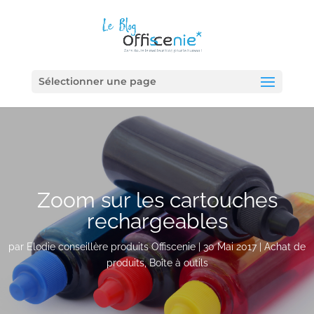
Sélectionner une page
Zoom sur les cartouches
rechargeables
par
Elodie conseillère produits Offiscenie
|
30 Mai 2017
|
Achat de
produits
,
Boîte à outils