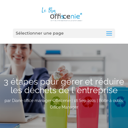
Sélectionner une page
3 étapes pour gérer et réduire
les déchets de l’ entreprise
par
Diane office manager Offiscenie
|
18 Sep 2021
|
Boîte à outils
,
Office Manager