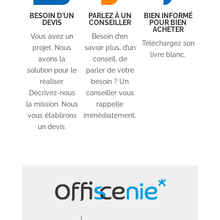
BESOIN D'UN
PARLEZ À UN
BIEN INFORMÉ
DEVIS
CONSEILLER
POUR BIEN
ACHETER
Vous avez un
Besoin d’en
Téléchargez son
projet. Nous
savoir plus, d’un
livre blanc.
avons la
conseil, de
solution pour le
parler de votre
réaliser.
besoin ? Un
Décrivez-nous
conseiller vous
la mission. Nous
rappelle
vous établirons
immédiatement.
un devis.