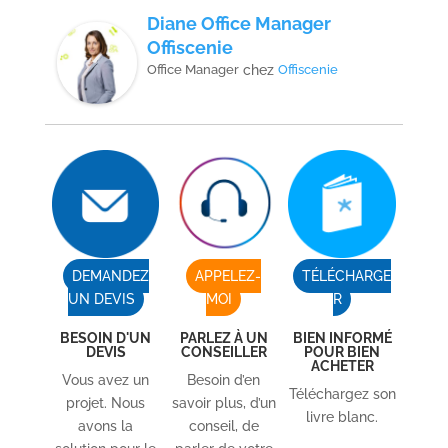
Diane Office Manager
Offiscenie
Office Manager
chez
Offiscenie
DEMANDEZ
APPELEZ-
TÉLÉCHARGE
UN DEVIS
MOI
R
BESOIN D'UN
PARLEZ À UN
BIEN INFORMÉ
DEVIS
CONSEILLER
POUR BIEN
ACHETER
Vous avez un
Besoin d’en
Téléchargez son
projet. Nous
savoir plus, d’un
livre blanc.
avons la
conseil, de