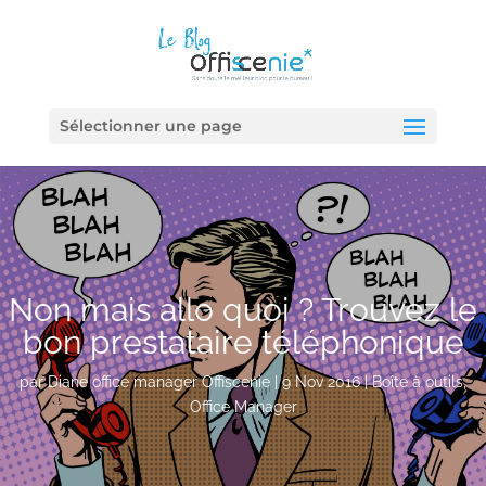
Sélectionner une page
Non mais allo quoi ? Trouvez le
bon prestataire téléphonique
par
Diane office manager Offiscenie
|
9 Nov 2016
|
Boîte à outils
,
Office Manager