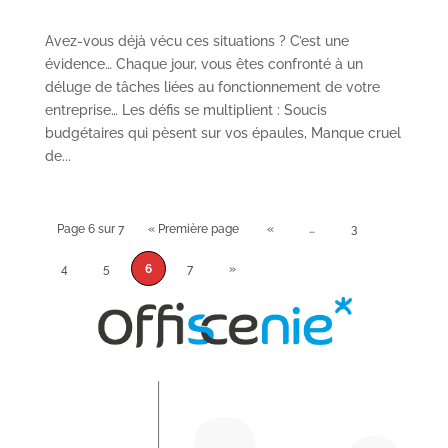
Avez-vous déjà vécu ces situations ? C’est une
évidence… Chaque jour, vous êtes confronté à un
déluge de tâches liées au fonctionnement de votre
entreprise… Les défis se multiplient : Soucis
budgétaires qui pèsent sur vos épaules, Manque cruel
de...
Page 6 sur 7
« Première page
«
…
3
4
5
6
7
»