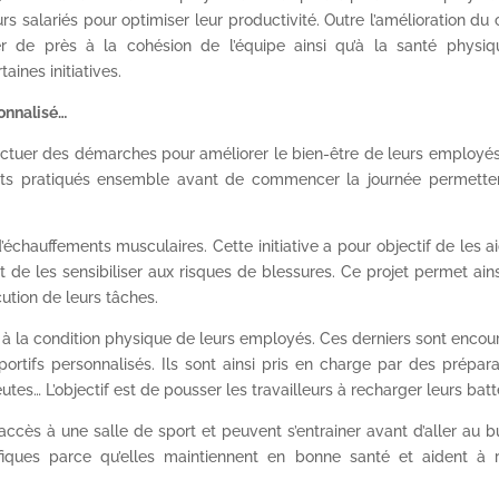
urs salariés pour optimiser leur productivité. Outre l’amélioration du
sser de près à la cohésion de l’équipe ainsi qu’à la santé physiq
ines initiatives.
onnalisé…
tuer des démarches pour améliorer le bien-être de leurs employés
nts pratiqués ensemble avant de commencer la journée permette
chauffements musculaires. Cette initiative a pour objectif de les a
t de les sensibiliser aux risques de blessures. Ce projet permet ain
cution de leurs tâches.
 à la condition physique de leurs employés. Ces derniers sont enco
rtifs personnalisés. Ils sont ainsi pris en charge par des prépar
utes… L’objectif est de pousser les travailleurs à recharger leurs batt
 accès à une salle de sport et peuvent s’entrainer avant d’aller au 
fiques parce qu’elles maintiennent en bonne santé et aident à r