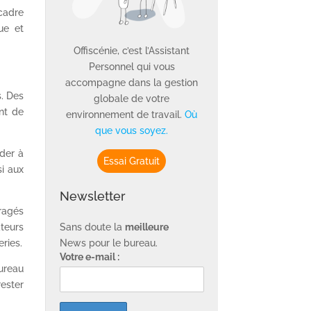
 cadre
ue et
Offiscénie, c’est l’Assistant
Personnel qui vous
accompagne dans la gestion
. Des
globale de votre
nt de
environnement de travail.
Où
que vous soyez.
ider à
Essai Gratuit
si aux
Newsletter
uragés
Sans doute la
meilleure
ateurs
News pour le bureau.
eries.
Votre e-mail :
bureau
ester