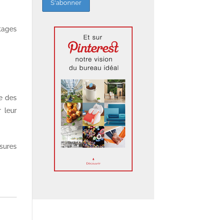
ntages
e des
 leur
sures