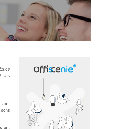
T
elques
, les
y vont
aisons
s ont