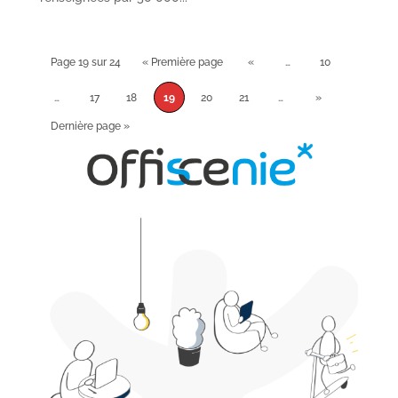
Page 19 sur 24
« Première page
«
…
10
…
17
18
19
20
21
…
»
Dernière page »