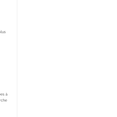
plus
ées à
erche