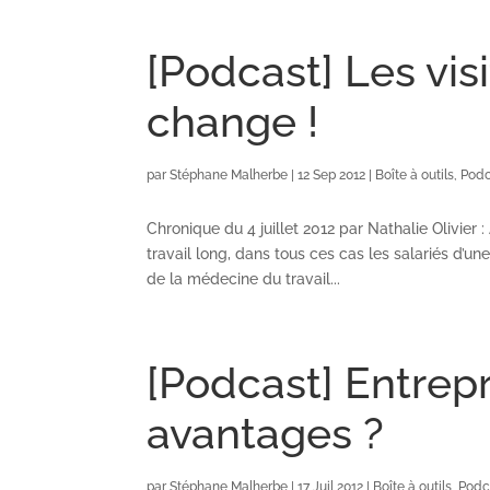
[Podcast] Les vis
change !
par
Stéphane Malherbe
|
12 Sep 2012
|
Boîte à outils
,
Podc
Chronique du 4 juillet 2012 par Nathalie Olivier
travail long, dans tous ces cas les salariés d’u
de la médecine du travail...
[Podcast] Entrepr
avantages ?
par
Stéphane Malherbe
|
17 Juil 2012
|
Boîte à outils
,
Podc