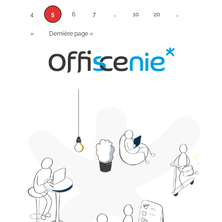
4
5
6
7
…
10
20
…
»
Dernière page »