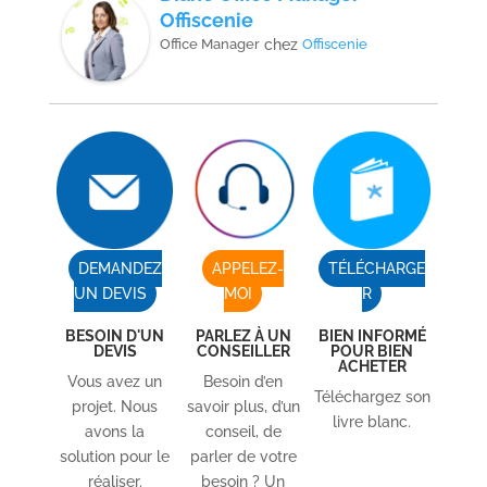
Offiscenie
Office Manager
chez
Offiscenie
DEMANDEZ
APPELEZ-
TÉLÉCHARGE
UN DEVIS
MOI
R
BESOIN D'UN
PARLEZ À UN
BIEN INFORMÉ
DEVIS
CONSEILLER
POUR BIEN
ACHETER
Vous avez un
Besoin d’en
Téléchargez son
projet. Nous
savoir plus, d’un
livre blanc.
avons la
conseil, de
solution pour le
parler de votre
réaliser.
besoin ? Un