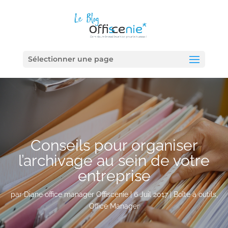
Sélectionner une page
Conseils pour organiser
l’archivage au sein de votre
entreprise
par
Diane office manager Offiscenie
|
6 Juil 2017
|
Boîte à outils
,
Office Manager