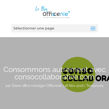
Sélectionner une page
Consommons autrement avec
consocollaborative.com
par
Diane office manager Offiscenie
|
18 Nov 2016
|
Tendances