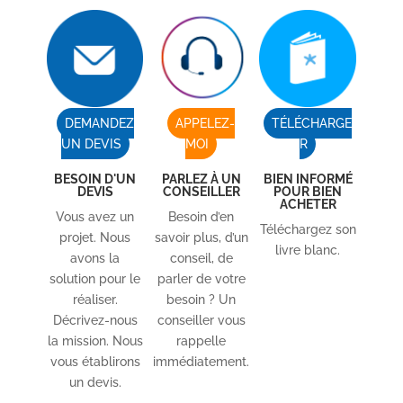
DEMANDEZ
APPELEZ-
TÉLÉCHARGE
UN DEVIS
MOI
R
BESOIN D'UN
PARLEZ À UN
BIEN INFORMÉ
DEVIS
CONSEILLER
POUR BIEN
ACHETER
Vous avez un
Besoin d’en
Téléchargez son
projet. Nous
savoir plus, d’un
livre blanc.
avons la
conseil, de
solution pour le
parler de votre
réaliser.
besoin ? Un
Décrivez-nous
conseiller vous
la mission. Nous
rappelle
vous établirons
immédiatement.
un devis.