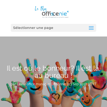
Sélectionner une page
Il est où le bonheur? Il est là,
au bureau !
par
Diane office manager Offiscenie
|
13 Sep 2018
|
QVT