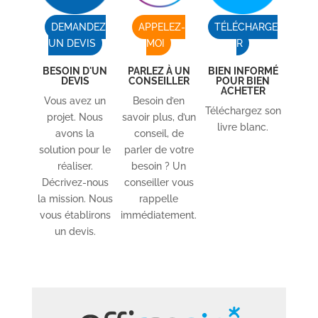
DEMANDEZ
APPELEZ-
TÉLÉCHARGE
UN DEVIS
MOI
R
BESOIN D'UN
PARLEZ À UN
BIEN INFORMÉ
DEVIS
CONSEILLER
POUR BIEN
ACHETER
Vous avez un
Besoin d’en
Téléchargez son
projet. Nous
savoir plus, d’un
livre blanc.
avons la
conseil, de
solution pour le
parler de votre
réaliser.
besoin ? Un
Décrivez-nous
conseiller vous
la mission. Nous
rappelle
vous établirons
immédiatement.
un devis.