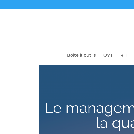
Boîte à outils
QVT
RH
Le manageme
la qua