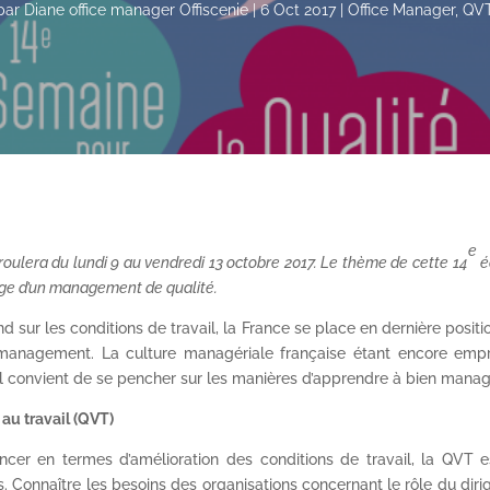
par
Diane office manager Offiscenie
|
6 Oct 2017
|
Office Manager
,
QV
e
éroulera du lundi 9 au vendredi 13 octobre 2017. Le thème de cette 14
é
age d’un management de qualité.
sur les conditions de travail, la France se place en dernière positi
du management. La culture managériale française étant encore empr
il convient de se pencher sur les manières d’apprendre à bien manag
au travail (QVT)
ncer en termes d’amélioration des conditions de travail, la QVT e
. Connaître les besoins des organisations concernant le rôle du diri