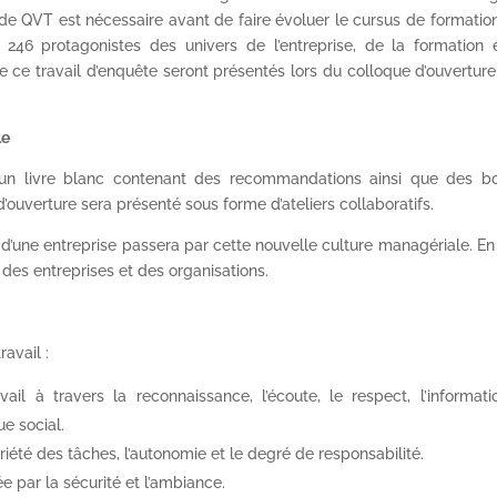
de QVT est nécessaire avant de faire évoluer le cursus de formation
gé 246 protagonistes des univers de l’entreprise, de la formation 
 ce travail d’enquête seront présentés lors du colloque d’ouvertur
le
 un livre blanc contenant des recommandations ainsi que des b
d’ouverture sera présenté sous forme d’ateliers collaboratifs.
’une entreprise passera par cette nouvelle culture managériale. En 
 des entreprises et des organisations.
ravail :
ail à travers la reconnaissance, l’écoute, le respect, l’informati
ue social.
riété des tâches, l’autonomie et le degré de responsabilité.
e par la sécurité et l’ambiance.