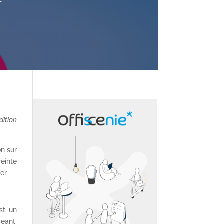
T
dition
on sur
einte
er.
st un
geant,