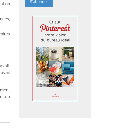
pation
nces,
raires
avail.
ravail
rement
ion du