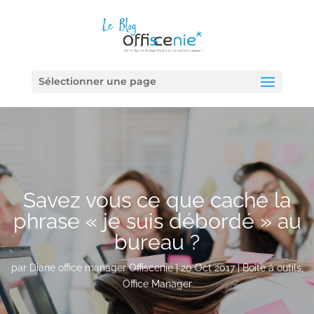
Sélectionner une page
Savez vous ce que cache la
phrase « je suis débordé » au
bureau ?
par
Diane office manager Offiscenie
|
20 Oct 2017
|
Boîte à outils
,
Office Manager