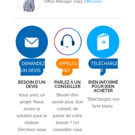
Office Manager
chez
Offiscenie
DEMANDEZ
APPELEZ-
TÉLÉCHARGE
UN DEVIS
MOI
R
BESOIN D'UN
PARLEZ À UN
BIEN INFORMÉ
DEVIS
CONSEILLER
POUR BIEN
ACHETER
Vous avez un
Besoin d’en
Téléchargez son
projet. Nous
savoir plus, d’un
livre blanc.
avons la
conseil, de
solution pour le
parler de votre
réaliser.
besoin ? Un
Décrivez-nous
conseiller vous