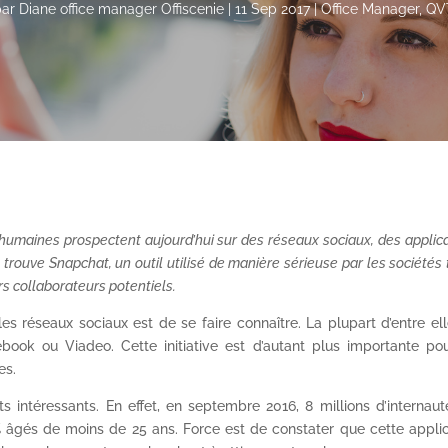
par
Diane office manager Offiscenie
|
11 Sep 2017
|
Office Manager
,
QV
s humaines prospectent aujourd’hui sur des réseaux sociaux, des applic
trouve Snapchat, un outil utilisé de manière sérieuse par les sociétés 
s collaborateurs potentiels.
les réseaux sociaux est de se faire connaître. La plupart d’entre el
ebook ou Viadeo. Cette initiative est d’autant plus importante po
es.
s intéressants. En effet, en septembre 2016, 8 millions d’internau
 % âgés de moins de 25 ans. Force est de constater que cette appli