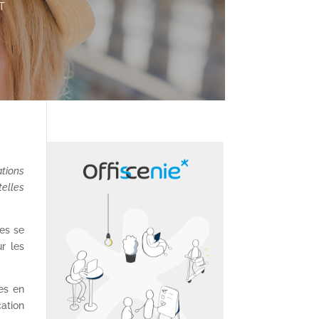
T
ations
telles
les se
ur les
tes en
cation