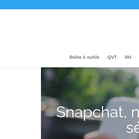
Boîte à outils
QVT
RH
Snapchat, n
s