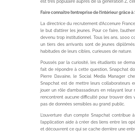
est très populaire auprès de la génération Z, ce
Faire connaître l’entreprise de l’intérieur grâce 
La directrice du recrutement d’Accenure France
le but d’attirer les jeunes. Pour ce faire, l’au
devenu trop institutionnel. Tous les ans, 1000 c
un tiers des arrivants sont de jeunes diplômés
habitudes de leurs cibles, curieuses de nature.
Poussés par la curiosité, les étudiants se dem
fait de répondre à cette question, Snapchat don
Pierre Davaine, le Social Media Manager chez
Snapchat est de mettre leurs collaborateurs en
jouer un rôle d’ambassadeurs en relayant leur 
rencontrent aucune difficulté pour trouver des v
pas de données sensibles au grand public.
L’ouverture d’un compte Snapchat contribue à
l’application aide à créer des liens entre les o
et découvrent ce qui se cache derrière une entr