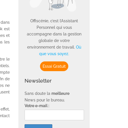
Offiscénie, c’est l’Assistant
t dans
Personnel qui vous
ok est
accompagne dans la gestion
ges et
globale de votre
ns les
environnement de travail.
Où
que vous soyez.
tre le
tiels.
Essai Gratuit
ompte
fin de
Newsletter
ses ne
fusent
Sans doute la
meilleure
News pour le bureau.
Votre e-mail :
ffet,
ontact