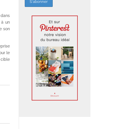
e dans
 à un
e son
eprise
our le
cible