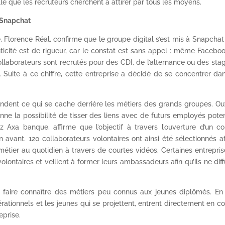
lle que les recruteurs cherchent à attirer par tous les moyens.
à Snapchat
, Florence Réal, confirme que le groupe digital s’est mis à Snapcha
thenticité est de rigueur, car le constat est sans appel : même Facebo
ollaborateurs sont recrutés pour des CDI, de l’alternance ou des sta
. Suite à ce chiffre, cette entreprise a décidé de se concentrer da
andent ce qui se cache derrière les métiers des grands groupes. Ou
ne la possibilité de tisser des liens avec de futurs employés poten
 Axa banque, affirme que l’objectif à travers l’ouverture d’un c
 avant. 120 collaborateurs volontaires ont ainsi été sélectionnés a
métier au quotidien à travers de courtes vidéos. Certaines entrepri
olontaires et veillent à former leurs ambassadeurs afin qu’ils ne dif
 faire connaître des métiers peu connus aux jeunes diplômés. En e
pérationnels et les jeunes qui se projettent, entrent directement en c
eprise.