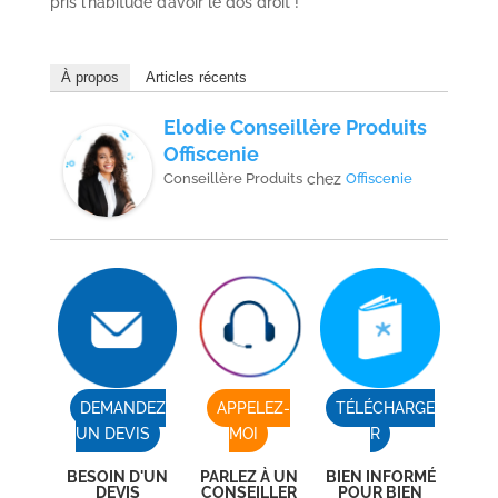
pris l’habitude d’avoir le dos droit !
À propos
Articles récents
Elodie Conseillère Produits
Offiscenie
Conseillère Produits
chez
Offiscenie
DEMANDEZ
APPELEZ-
TÉLÉCHARGE
UN DEVIS
MOI
R
BESOIN D'UN
PARLEZ À UN
BIEN INFORMÉ
DEVIS
CONSEILLER
POUR BIEN