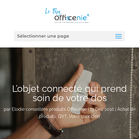
Sélectionner une page
L’objet connecté qui prend
soin de votre dos
par
Elodie conseillère produits Offiscenie
|
13 Déc 2016
|
Achat de
produits
,
QVT
,
Votre quotidien