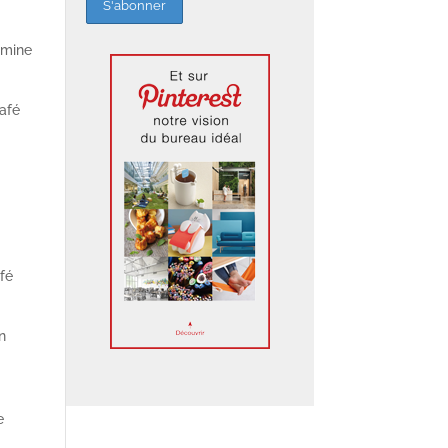
pamine
afé
s
afé
n
e