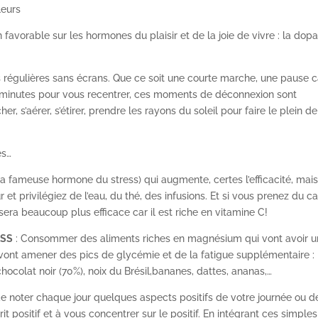
leurs
 favorable sur les hormones du plaisir et de la joie de vivre : la do
régulières sans écrans. Que ce soit une courte marche, une pause c
 minutes pour vous recentrer, ces moments de déconnexion sont
r, s’aérer, s’étirer, prendre les rayons du soleil pour faire le plein de
es…
(la fameuse hormone du stress) qui augmente, certes l’efficacité, mai
 et privilégiez de l’eau, du thé, des infusions. Et si vous prenez du c
era beaucoup plus efficace car il est riche en vitamine C!
ESS
: Consommer des aliments riches en magnésium qui vont avoir u
 vont amener des pics de glycémie et de la fatigue supplémentaire :
chocolat noir (70%), noix du Brésil,bananes, dattes, ananas,…
e noter chaque jour quelques aspects positifs de votre journée ou d
rit positif et à vous concentrer sur le positif. En intégrant ces simples