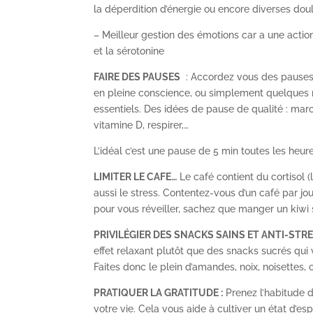
la déperdition d’énergie ou encore diverses dou
– Meilleur gestion des émotions car a une action
et la sérotonine
FAIRE DES PAUSES
: Accordez vous des pauses 
en pleine conscience, ou simplement quelques
essentiels. Des idées de pause de qualité : marche
vitamine D, respirer,…
L’idéal c’est une pause de 5 min toutes les heur
LIMITER LE CAFE…
Le café contient du cortisol 
aussi le stress. Contentez-vous d’un café par jour
pour vous réveiller, sachez que manger un kiwi s
PRIVILÉGIER DES SNACKS SAINS ET ANTI-STR
effet relaxant plutôt que des snacks sucrés qui
Faites donc le plein d’amandes, noix, noisettes, 
PRATIQUER LA GRATITUDE :
Prenez l’habitude d
votre vie. Cela vous aide à cultiver un état d’esp