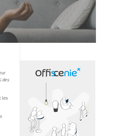
eur
% des
t les
es