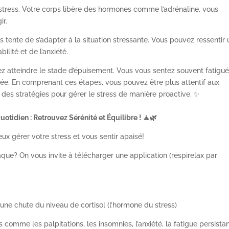
 stress. Votre corps libère des hormones comme l’adrénaline, vous
ir.
rps tente de s’adapter à la situation stressante. Vous pouvez ressentir
ilité et de l’anxiété.
ez atteindre le stade d’épuisement. Vous vous sentez souvent fatigué
tée. En comprenant ces étapes, vous pouvez être plus attentif aux
des stratégies pour gérer le stress de manière proactive. ✨
otidien : Retrouvez Sérénité et Équilibre ! 🧘🌿
ux gérer votre stress et vous sentir apaisé!
ue? On vous invite à télécharger une application (respirelax par
une chute du niveau de cortisol (l’hormone du stress)
omme les palpitations, les insomnies, l’anxiété, la fatigue persistan