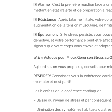
1️⃣
Alarme :
C’est la première réaction face à un
mettant en état d’alerte et de préparation à réag
2️⃣
Résistance
: Après l’alarme initiale, votre co
augmentation de la tension musculaire, de l’irritab
3️⃣
Épuisement :
Si le stress persiste, vous pouv
démotivé, et votre performance peut être affec
signaux que votre corps vous envoie et adopter 
🌿🧘 5 Astuces pour Mieux Gérer son Stress au Qu
Aujourd’hui, on vous propose 5 conseils pour mie
RESPIRER!
Connaissez vous la cohérence cardiaq
exemple) et c’est parti!
Les bienfaits de la cohérence cardiaque :
– Baisse du niveau de stress et par conséquent 
– Diminution des symptômes habituels du stress c