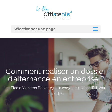
Sélectionner une page
Comment réaliser un dossier
d’alternance en entreprise ?
par
Elodie Vigneron Derve
|
23 Juin 2025
|
Législation
,
RH
,
Votre
quotidien