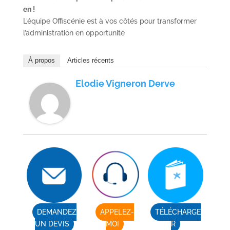
en !
L’équipe Offiscénie est à vos côtés pour transformer
l’administration en opportunité
À propos
Articles récents
Elodie Vigneron Derve
DEMANDEZ
APPELEZ-
TÉLÉCHARGE
UN DEVIS
MOI
R