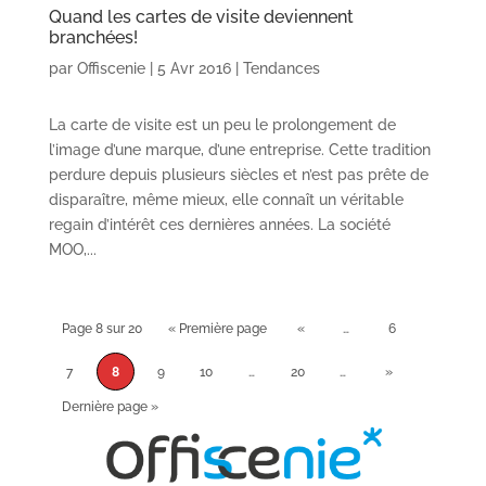
Quand les cartes de visite deviennent
branchées!
par
Offiscenie
|
5 Avr 2016
|
Tendances
La carte de visite est un peu le prolongement de
l’image d’une marque, d’une entreprise. Cette tradition
perdure depuis plusieurs siècles et n’est pas prête de
disparaître, même mieux, elle connaît un véritable
regain d’intérêt ces dernières années. La société
MOO,...
Page 8 sur 20
« Première page
«
…
6
7
8
9
10
…
20
…
»
Dernière page »