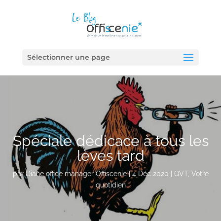
Sélectionner une page
Spéciale dédicace à tous les
lèves tard
par
Diane office manager Offiscenie
|
4 Déc 2020
|
QVT
,
Votre
quotidien