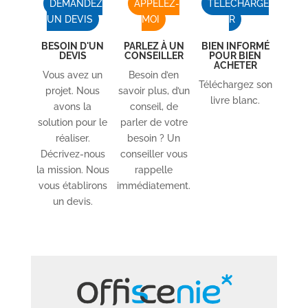
DEMANDEZ
APPELEZ-
TÉLÉCHARGE
UN DEVIS
MOI
R
BESOIN D'UN
PARLEZ À UN
BIEN INFORMÉ
DEVIS
CONSEILLER
POUR BIEN
ACHETER
Vous avez un
Besoin d’en
Téléchargez son
projet. Nous
savoir plus, d’un
livre blanc.
avons la
conseil, de
solution pour le
parler de votre
réaliser.
besoin ? Un
Décrivez-nous
conseiller vous
la mission. Nous
rappelle
vous établirons
immédiatement.
un devis.