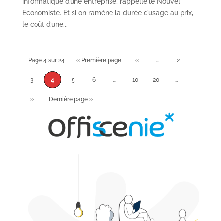
informatique d’une entreprise, rappelle le Nouvel
Economiste. Et si on ramène la durée d’usage au prix,
le coût d’une...
Page 4 sur 24
« Première page
«
…
2
3
4
5
6
…
10
20
…
»
Dernière page »