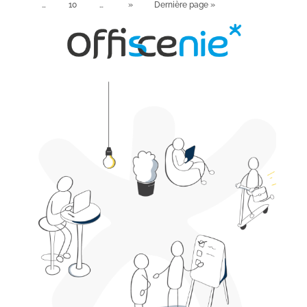
…
10
…
»
Dernière page »