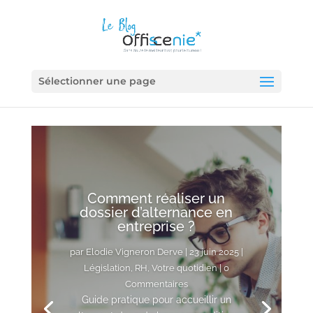
Sélectionner une page
Comment réaliser un
dossier d’alternance en
entreprise ?
par
Elodie Vigneron Derve
|
23 juin 2025
|
Législation
,
RH
,
Votre quotidien
| 0
Commentaires
Elodie Vigneron Derve
12 juin 2025
Guide pratique pour accueillir un
Tendances