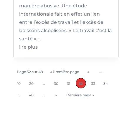
manière abusive. Une étude
internationale fait en effet un lien
entre l’excès de travail et l’excès de
boissons alcoolisées. « Le travail c’est la
santé »....
lire plus
Page 32 sur 48
« Première page
«
…
10
20
…
30
31
32
33
34
…
40
…
»
Dernière page »