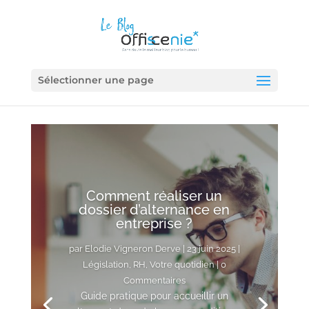
Sélectionner une page
Comment réaliser un
dossier d’alternance en
entreprise ?
par
Elodie Vigneron Derve
|
23 juin 2025
|
Législation
,
RH
,
Votre quotidien
| 0
Commentaires
Elodie Vigneron Derve
12 juin 2025
Guide pratique pour accueillir un
Tendances