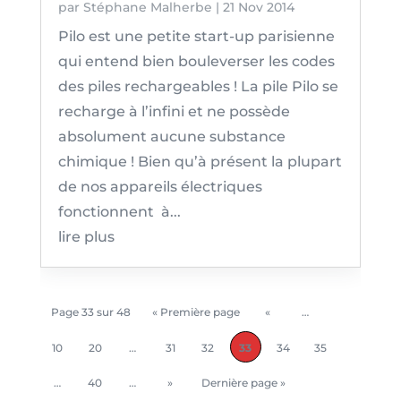
par
Stéphane Malherbe
|
21 Nov 2014
Pilo est une petite start-up parisienne
qui entend bien bouleverser les codes
des piles rechargeables ! La pile Pilo se
recharge à l’infini et ne possède
absolument aucune substance
chimique ! Bien qu’à présent la plupart
de nos appareils électriques
fonctionnent à...
lire plus
Page 33 sur 48
« Première page
«
…
10
20
…
31
32
33
34
35
…
40
…
»
Dernière page »